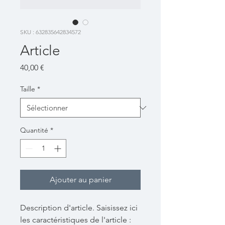
SKU : 632835642834572
Article
Prix
40,00 €
Taille
*
Quantité
*
Ajouter au panier
Description d'article. Saisissez ici 
les caractéristiques de l'article : 